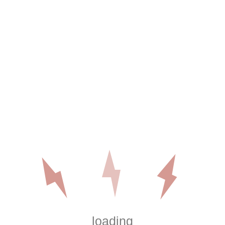
imentés
expérimentés pour
es délais optimaux,
 sur tout type
loading
ant aux normes de